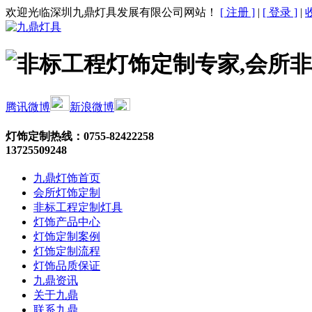
欢迎光临深圳九鼎灯具发展有限公司网站！
[ 注册 ]
|
[ 登录 ]
|
腾讯微博
新浪微博
灯饰定制热线：
0755-82422258
13725509248
九鼎灯饰首页
会所灯饰定制
非标工程定制灯具
灯饰产品中心
灯饰定制案例
灯饰定制流程
灯饰品质保证
九鼎资讯
关于九鼎
联系九鼎