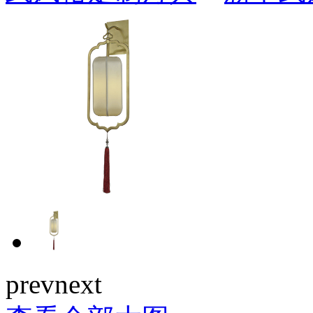
prev
next