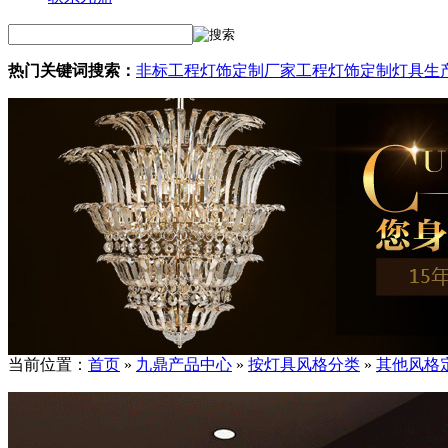
热门关键词搜索：
非标工程灯饰定制厂家
工程灯饰定制
灯具生
当前位置：
首页
»
九鼎产品中心
»
按灯具风格分类
»
其他风格