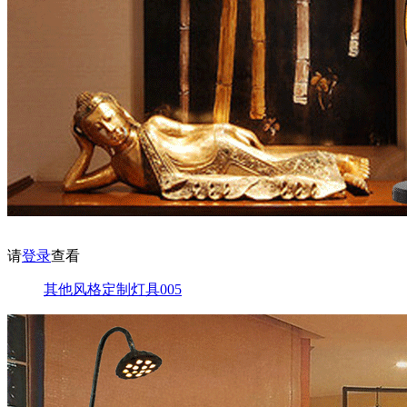
请
登录
查看
其他风格定制灯具005