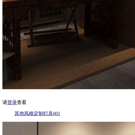
请
登录
查看
其他风格定制灯具001