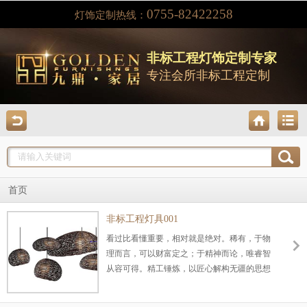
0755-82422258
灯饰定制热线：
非标工程灯饰定制专家
专注会所非标工程定制
首页
非标工程灯具001
看过比看懂重要，相对就是绝对。稀有，于物
理而言，可以财富定之；于精神而论，唯睿智
从容可得。精工锤炼，以匠心解构无疆的思想
空间。