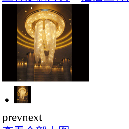
prev
next