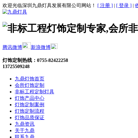
欢迎光临深圳九鼎灯具发展有限公司网站！
[ 注册 ]
|
[ 登录 ]
|
腾讯微博
新浪微博
灯饰定制热线：
0755-82422258
13725509248
九鼎灯饰首页
会所灯饰定制
非标工程定制灯具
灯饰产品中心
灯饰定制案例
灯饰定制流程
灯饰品质保证
九鼎资讯
关于九鼎
联系九鼎