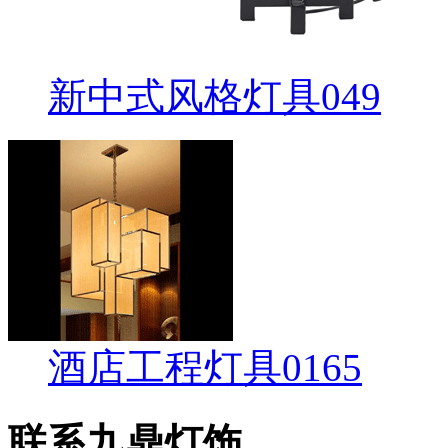
新中式风格灯具049
酒店工程灯具0165
联系九鼎灯饰