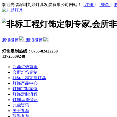
欢迎光临深圳九鼎灯具发展有限公司网站！
[ 注册 ]
|
[ 登录 ]
|
腾讯微博
新浪微博
灯饰定制热线：
0755-82422258
13725509248
九鼎灯饰首页
会所灯饰定制
非标工程定制灯具
灯饰产品中心
灯饰定制案例
灯饰定制流程
灯饰品质保证
九鼎资讯
关于九鼎
联系九鼎