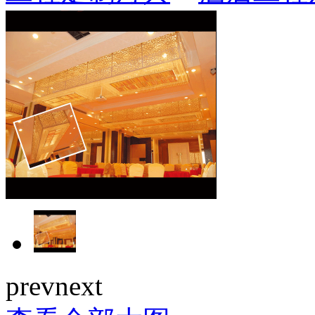
prev
next