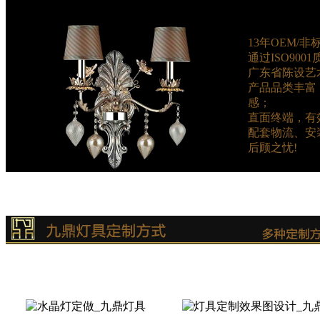
13年OEM/
通过ISO90
广东省陈设艺
产品品类丰富
感；
直面终端，有
配套物流、安
后顾之忧!