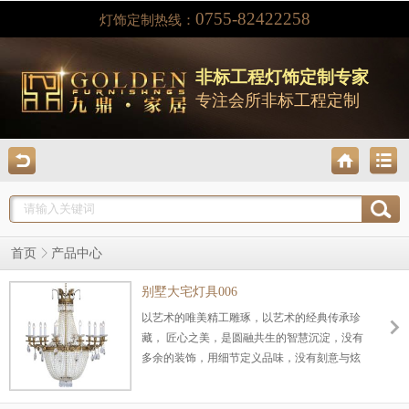
0755-82422258
灯饰定制热线：
非标工程灯饰定制专家
专注会所非标工程定制
产品中心
首页
别墅大宅灯具006
以艺术的唯美精工雕琢，以艺术的经典传承珍
藏， 匠心之美，是圆融共生的智慧沉淀，没有
多余的装饰，用细节定义品味，没有刻意与炫
耀的形式，惟留质朴与纯粹，仿佛在不事张扬
中述说一段历史、一个传奇、一种阅尽輝煌的