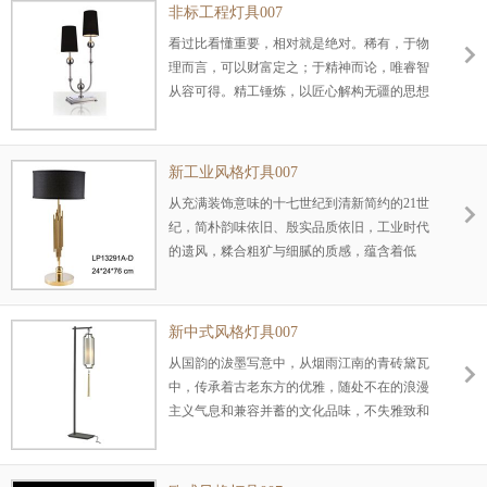
非标工程灯具007
看过比看懂重要，相对就是绝对。稀有，于物
理而言，可以财富定之；于精神而论，唯睿智
从容可得。精工锤炼，以匠心解构无疆的思想
空间。
新工业风格灯具007
从充满装饰意味的十七世纪到清新简约的21世
纪，简朴韵味依旧、殷实品质依旧，工业时代
的遗风，糅合粗犷与细腻的质感，蕴含着低
调、含蓄、深沉的气质，品味无限，一切尽在
不事张扬的外表中发挥着无限的张力。
新中式风格灯具007
从国韵的沷墨写意中，从烟雨江南的青砖黛瓦
中，传承着古老东方的优雅，随处不在的浪漫
主义气息和兼容并蓄的文化品味，不失雅致和
高贵的元素，镌刻着历史的痕迹在沉淀中弥久
弥淳......