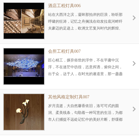
人生。
酒店工程灯具006
站在大西洋之滨，凝眸那拍岸的巨浪，聆听那
呼啸的狂涛，记忆之舟搁浅在幼发拉底河畔纤
夫豪迈的足迹上，欧洲文艺复兴时代的辉煌、
现代都市文化的悠远正在历史的深处与你对
话，自然穿过流金的岁月，幻化为多彩的时
尚。
会所工程灯具007
匠心精工，摒弃俗世的浮华，不在平庸中沉
浮，不在迷茫中彷徨，恣意挥洒，俯仰之间，
出于众，达于人，在时光的遂道里，那一盏盏
灯火的婉约与跳跃，写意着一种极致纯粹的精
神，沿华洗净，浮嚣亦会宁静，天地间沉淀着
一种唯美、明丽！
其他风格定制灯具007
岁月流逝，大自然馨香依旧，洛可可式的圆
润、柔美线条，勾勒着一种写意的生活，为都
市人们捕捉不远处记忆中的美好片断，舒缓都
市紧张的空气，让生活回归质朴、淳厚、从容
的气韵中，滋润人们的眼睛和心灵。