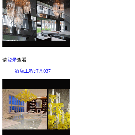
请
登录
查看
酒店工程灯具037