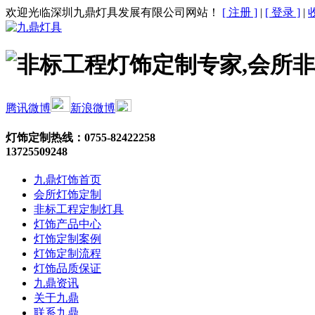
欢迎光临深圳九鼎灯具发展有限公司网站！
[ 注册 ]
|
[ 登录 ]
|
腾讯微博
新浪微博
灯饰定制热线：
0755-82422258
13725509248
九鼎灯饰首页
会所灯饰定制
非标工程定制灯具
灯饰产品中心
灯饰定制案例
灯饰定制流程
灯饰品质保证
九鼎资讯
关于九鼎
联系九鼎