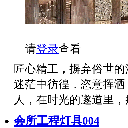
请
登录
查看
匠心精工，摒弃俗世的
迷茫中彷徨，恣意挥洒
人，在时光的遂道里，
会所工程灯具004