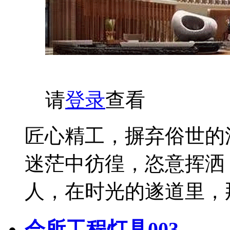
请
登录
查看
匠心精工，摒弃俗世的
迷茫中彷徨，恣意挥洒
人，在时光的遂道里，
会所工程灯具003