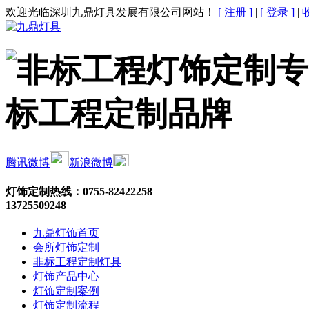
欢迎光临深圳九鼎灯具发展有限公司网站！
[ 注册 ]
|
[ 登录 ]
|
腾讯微博
新浪微博
灯饰定制热线：
0755-82422258
13725509248
九鼎灯饰首页
会所灯饰定制
非标工程定制灯具
灯饰产品中心
灯饰定制案例
灯饰定制流程