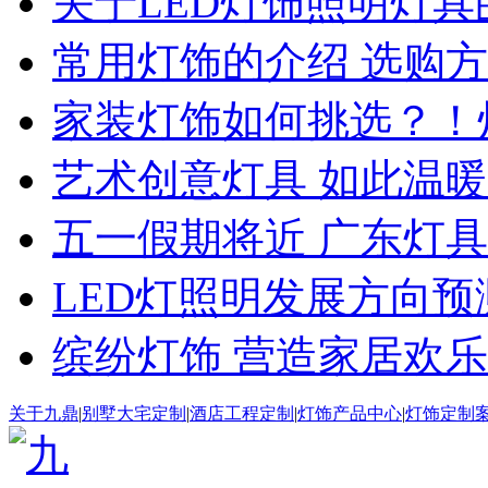
关于LED灯饰照明灯具
常用灯饰的介绍 选购
家装灯饰如何挑选？！
艺术创意灯具 如此温暖
五一假期将近 广东灯
LED灯照明发展方向预
缤纷灯饰 营造家居欢
关于九鼎
|
别墅大宅定制
|
酒店工程定制
|
灯饰产品中心
|
灯饰定制